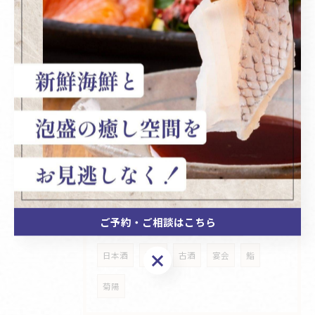
2026/08/06
特別な日を美味しさで彩ろう🎉
タグ
Tags
ランチ
光の森
海鮮
刺身
ご予約・ご相談はこちら
琉球珍味
おつまみ
天然食材
ご予約・ご相談はこちら
日本酒
泡盛
古酒
宴会
鮨
菊陽