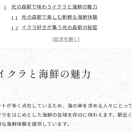
光の森駅で味わうイクラと海鮮の魅力
光の森駅で楽しむ新鮮な海鮮体験
イクラ好きが集う光の森駅の秘密
海鮮の美味しさを光の森駅周辺で満喫
旬のイクラと海鮮料理の選び方とは
海鮮料理が光の森駅で人気の理由を解説
駅近で味わう贅沢なイクラと海鮮の魅力
イクラと海鮮の魅力
新鮮な海鮮を楽しむなら光の森駅周辺
光の森駅周辺で新鮮な海鮮を見つけるコツ
イクラを堪能できる光の森駅おすすめスポット
ットが多く点在しているため、海の幸を求める人々にとっ
海鮮の鮮度にこだわるお店が集まる光の森駅
クラをはじめとした海鮮の旨味を存分に味わえます。駅近
旅先で海鮮を味わうなら光の森駅が最適
鮮な海鮮体験を提供しています。
海鮮好きが満足する光の森駅エリアの魅力