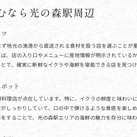
駅周辺で味わえる多彩な海鮮料理を紹介
むなら光の森駅周辺
光の森駅の海鮮が旅行者に選ばれる訳
海鮮の美味しさを光の森駅で堪能しよう
コツ
光の森駅で見つかるおすすめ海鮮体験
地元の新鮮海鮮を光の森駅で味わう方法
まず地元の漁港から直送される食材を扱う店を選ぶことが
えば、店の入り口やメニューに産地情報が明示されている
光の森駅で地元の新鮮海鮮を楽しむコツ
ことで、確実に新鮮なイクラや海鮮を堪能できる店を見つけ
イクラも堪能できる駅周辺の魅力を紹介
地元ならではの海鮮を光の森駅で味わう
スポット
新鮮な海鮮料理を駅近で満喫する方法
鮮料理店が点在しています。特に、イクラの鮮度と味わい
光の森駅で見つけた地元の海鮮スポット
粒がしっかりしていて、口の中で弾けるような食感を楽し
海鮮とイクラの魅力を駅周辺で再発見
事をすることで、光の森駅エリアの海鮮の魅力を存分に味わ
イクラと海鮮のおすすめ情報をこの地域で発見
光の森駅でおすすめのイクラと海鮮を紹介