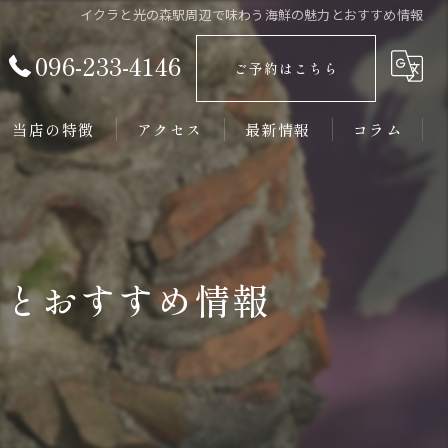
イクラと光の森駅周辺で味わう海鮮の魅力とおすすめ情報
096-233-4146
ご予約はこちら
当店の特徴
アクセス
最新情報
コラム
接待
大人数
力とおすすめ情報
新鮮
居酒屋
カウンター