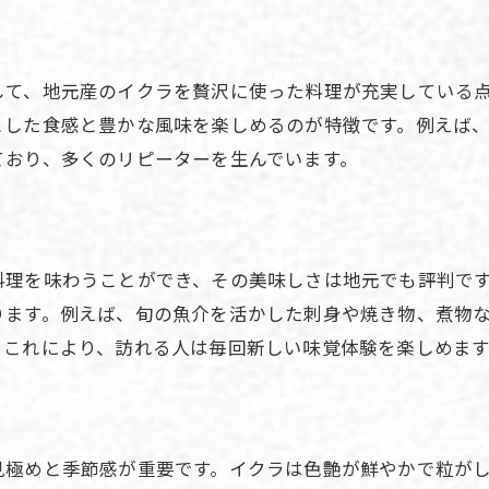
光の森駅周辺で味わう旬のイクラ体験
イクラ好き必見の光の森駅エリア案内
して、地元産のイクラを贅沢に使った料理が充実している
イクラを楽しむなら光の森駅が断然おすすめ
とした食感と豊かな風味を楽しめるのが特徴です。例えば
新鮮な海鮮料理を光の森駅で味わう方法
ており、多くのリピーターを生んでいます。
光の森駅で出会う絶品イクラと海鮮の数々
イクラ好きが納得する海鮮のお店選び
光の森駅周辺の海鮮が旅の思い出を彩る
料理を味わうことができ、その美味しさは地元でも評判で
海鮮を満喫できる光の森駅案内の決定版
ります。例えば、旬の魚介を活かした刺身や焼き物、煮物
旅先で海鮮を堪能したい方への光の森駅情報
。これにより、訪れる人は毎回新しい味覚体験を楽しめます
旅行中に楽しむ光の森駅の海鮮グルメ
イクラが美味しい光の森駅の注目スポット
海鮮好きの旅を彩る光の森駅周辺の魅力
見極めと季節感が重要です。イクラは色艶が鮮やかで粒が