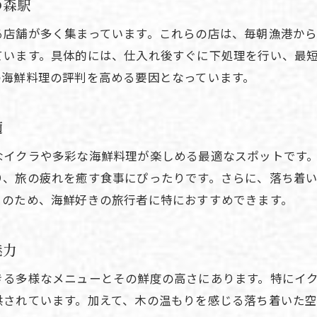
の森駅
新鮮な海鮮情報を駅周辺で見つけるポイント
る店舗が多く集まっています。これらの店は、毎朝漁港か
光の森駅で海鮮を楽しむ最新トレンド解説
ています。具体的には、仕入れ後すぐに下処理を行い、最
イクラと海鮮の違いを知り駅周辺で味わう
の海鮮料理の評判を高める要因となっています。
駅近で出会う海鮮の旬とおすすめ体験談
光の森駅でしか味わえない海鮮の魅力発見
適
なイクラや多彩な海鮮料理が楽しめる最適なスポットです
り、旅の疲れを癒す食事にぴったりです。さらに、落ち着
このため、海鮮好きの旅行者に特におすすめできます。
魅力
きる多様なメニューとその鮮度の高さにあります。特にイ
供されています。加えて、木の温もりを感じる落ち着いた