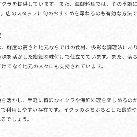
光の森駅で海鮮を堪能する旅のコツ
イクラを提供しています。また、海鮮料理では、その季節
駅近で楽しむ海鮮料理の醍醐味を紹介
す。店のスタッフに旬のおすすめを尋ねるのも有効な方法で
旅先の思い出に残るイクラと海鮮体験
光の森駅近くで楽しむ旬の海鮮体験
説
旬の海鮮を光の森駅近くで満喫する方法
は、鮮度の高さと地元ならではの食材、多彩な調理法にあ
イクラの魅力が光の森駅で広がる理由
の味を活かした繊細な味付けで仕立てています。また、落
駅近で味わう新鮮海鮮の醍醐味
だけでなく地元の人々にも支持されています。
光の森駅周辺で旬の海鮮を手軽に楽しむ
ご予約・ご相談はこちら
ご予約・ご相談はこちら
海鮮を通じて光の森駅の魅力を再発見
力
季節ごとのイクラと海鮮の楽しみ方解説
地を活かし、手軽に贅沢なイクラや海鮮料理を楽しめるの
海鮮の美味しさを求めて光の森駅へ出かけよう
利で利用しやすい存在です。イクラのぷちぷちとした食感
光の森駅で出会う極上の海鮮グルメ
れるでしょう。
イクラを求めて光の森駅を訪れる理由