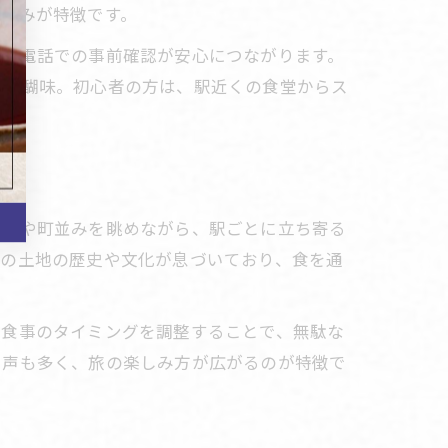
い旨みが特徴です。
約や電話での事前確認が安心につながります。
の醍醐味。初心者の方は、駅近くの食堂からス
自然や町並みを眺めながら、駅ごとに立ち寄る
その土地の歴史や文化が息づいており、食を通
や食事のタイミングを調整することで、無駄な
う声も多く、旅の楽しみ方が広がるのが特徴で