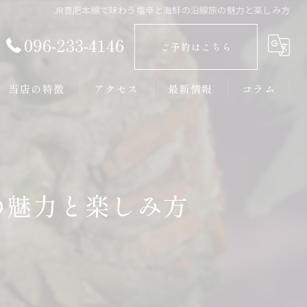
JR豊肥本線で味わう塩辛と海鮮の沿線旅の魅力と楽しみ方
096-233-4146
ご予約はこちら
当店の特徴
アクセス
最新情報
コラム
接待
大人数
の魅力と楽しみ方
新鮮
居酒屋
カウンター