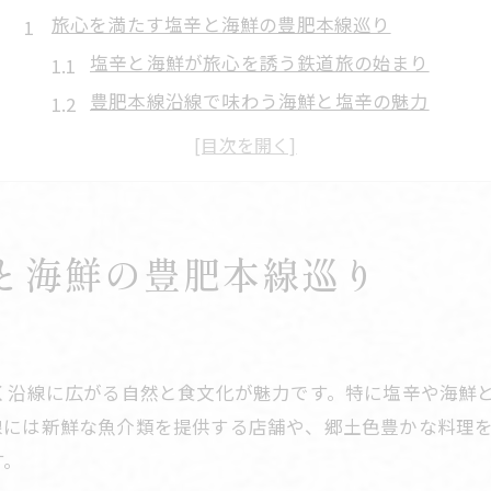
旅心を満たす塩辛と海鮮の豊肥本線巡り
塩辛と海鮮が旅心を誘う鉄道旅の始まり
豊肥本線沿線で味わう海鮮と塩辛の魅力
海鮮好き必見の塩辛スポット巡り体験
鉄道で巡る塩辛と海鮮の奥深い味わい
沿線で出会う塩辛と海鮮の食文化を探る
新鮮な海鮮と塩辛を沿線で堪能する方法
と海鮮の豊肥本線巡り
新鮮な海鮮と塩辛を味わう沿線旅のコツ
豊肥本線で楽しむ海鮮と塩辛の選び方ガイド
り
塩辛と海鮮を堪能するためのおすすめ方法
く沿線に広がる自然と食文化が魅力です。特に塩辛や海鮮
沿線で見つける海鮮と塩辛の楽しみ方の工夫
線には新鮮な魚介類を提供する店舗や、郷土色豊かな料理
海鮮と塩辛が引き立つグルメスポット紹介
す。
豊肥本線沿いで味わう郷土の海鮮体験