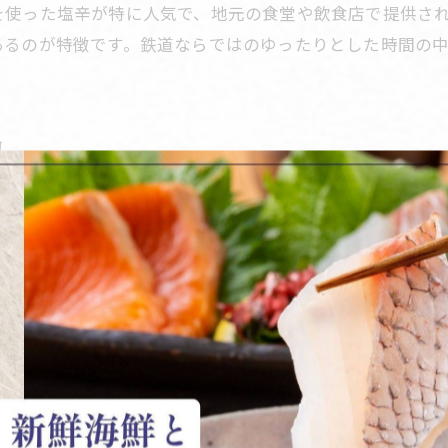
を使った塩辛が特に人気で、地元の食堂や飲食店で提供さ
郷土色豊かな海鮮と塩辛の体験を沿線で
あるのが特徴です。鉄道ならではのゆったりとした時間の
豊肥本線で巡る塩辛と海鮮の郷土料理探訪
海鮮と塩辛を通じて味わう沿線の伝統
地域に根差す海鮮と塩辛の味わい方とは
力
沿線の郷土料理で楽しむ塩辛と海鮮の共演
生かした料理が数多く存在します。特にイカの塩辛や新鮮
絶品塩辛が彩る鉄道旅のひととき
の店舗では、目利きの技で選ばれた魚介が丁寧に仕立てら
鉄道旅で出会う絶品塩辛と海鮮の魅力
本では塩辛の種類が豊富で、大分エリアでは新鮮な魚を使
塩辛と海鮮で心に残る沿線グルメ体験
のも大きな魅力。特に鉄道旅なら、土地土地の名物を少し
旅の途中で楽しむ塩辛と海鮮の味わい
海鮮と塩辛が彩る沿線旅の特別な時間
塩辛と海鮮が鉄道旅をより豊かに演出
海鮮好きへ贈る豊肥本線沿線の楽しみ方
ット巡りがおすすめです。熊本駅周辺から阿蘇、大分方面