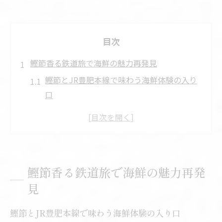
目次
鰹節香る鉄道旅で海鮮の魅力再発見
鰹節とJR豊肥本線で味わう海鮮体験の入り
口
鉄道旅で出会う鰹節と海鮮の新しい楽しみ
方
海鮮好きが惹かれる鰹節の香り豊かな路線
旅
鰹節香る鉄道旅で海鮮の魅力再発
JR豊肥本線沿線で広がる海鮮と鰹節の世界
見
鉄道旅で実感する鰹節と海鮮の奥深い魅力
豊肥本線沿いの自然と海鮮を味わう旅
鰹節とJR豊肥本線で味わう海鮮体験の入り口