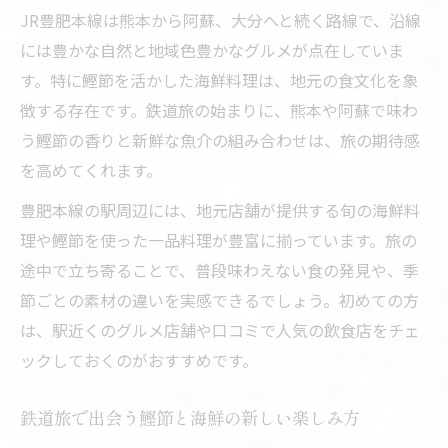
豊肥本線の自然美と海鮮が織りなす癒やし
JR豊肥本線は熊本から阿蘇、大分へと続く路線で、沿線
旅
には豊かな自然と地域色豊かなグルメが点在していま
自然の中で楽しむ鰹節と海鮮の贅沢なひと
す。特に鰹節を活かした海鮮料理は、地元の食文化を象
とき
徴する存在です。鉄道旅の始まりに、熊本や阿蘇で味わ
JR豊肥本線沿いで出会う海鮮の旬を味わう
う鰹節の香りと新鮮な魚介の組み合わせは、旅の期待感
旅
を高めてくれます。
四季の風景と海鮮の魅力が交差する鉄道旅
豊肥本線の駅周辺には、地元店舗が提供する旬の海鮮料
鰹節と海鮮が映える豊肥本線の魅力体験
理や鰹節を使った一品料理が豊富に揃っています。旅の
海鮮好き必見！鰹節と鉄路の出会い
途中で立ち寄ることで、普段味わえない食の発見や、季
節ごとの素材の違いを実感できるでしょう。初めての方
海鮮と鰹節の出会いが生む鉄道旅の新発見
は、駅近くのグルメ店舗や口コミで人気の飲食店をチェ
鰹節とJR豊肥本線で味わう海鮮グルメの魅
ックしておくのがおすすめです。
力
鉄路を巡る海鮮好きのための鰹節体験ガイ
鉄道旅で出会う鰹節と海鮮の新しい楽しみ方
ド