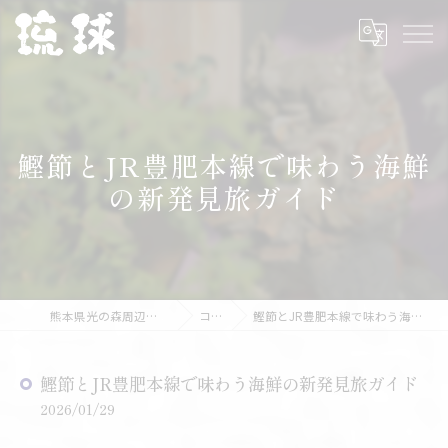
鰹節とJR豊肥本線で味わう海鮮
の新発見旅ガイド
熊本県光の森周辺の海鮮なら琉球
コラム
鰹節とJR豊肥本線で味わう海鮮の新発見旅ガイド
鰹節とJR豊肥本線で味わう海鮮の新発見旅ガイド
2026/01/29