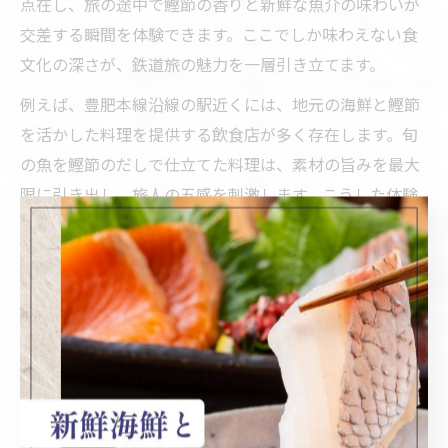
点在し、旅の途中で鰹節の香りと新鮮な魚介の味わいが
交差する瞬間を体験できます。ここでしか味わえない食
文化の深さが、鉄道旅の魅力を一層引き立てます。
例えば、豊肥本線沿線の駅近くには、地元の海鮮と鰹節
を活かした料理を提供する飲食店が多く存在します。旬
の魚を鰹節のだしで仕立てた料理は、素材の旨みを最大
限に引き出し、旅人の五感を刺激します。こうした体験
は、単なる移動手段としての鉄道旅を、食を通じた発見
の旅へと昇華させてくれます。
鰹節とJR豊肥本線で味わう海鮮グルメの魅力
鰹節は、海鮮の味を引き立てるうえで欠かせない存在で
す。JR豊肥本線沿線では、熊本や阿蘇の自然が育んだ新
鮮な魚介と、香り高い鰹節を組み合わせたグルメが多数
用意されています。特に、地元で親しまれてきた伝統料