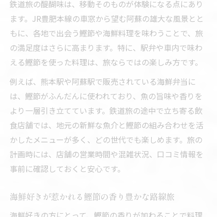
鉄道旅の醍醐味は、移動そのものが体験になる点にあり
鰹節香る旅路で海鮮の新たな楽しみ方に出
ます。JR豊肥本線の車窓から望む阿蘇の雄大な風景とと
会う
もに、各地で出会う鰹節や海鮮料理を味わうことで、旅
海鮮と鰹節で鉄道旅がもっと楽しくなる理
の満足度はさらに高まります。特に、駅弁や車内で味わ
由
える鰹節を使った料理は、旅ならではの楽しみ方です。
旬の食材を豊肥本線で楽しむ旅路
例えば、熊本駅や阿蘇駅で販売されている海鮮弁当に
旬の海鮮と鰹節をJR豊肥本線で堪能する旅
は、鰹節がふんだんに使われており、魚の旨味や香りを
豊肥本線沿線で出会う新鮮な旬の海鮮の魅
より一層引き立てています。鉄道旅の途中で立ち寄る飲
力
食店舗では、地元の新鮮な魚介と鰹節の組み合わせを活
鰹節とともに味わう海鮮の旬を楽しむ旅路
かしたメニューが多く、どの世代でも楽しめます。旅の
鉄道旅で発見する旬の海鮮と鰹節の組み合
計画時には、店舗の営業時間や混雑状況、口コミ情報を
わせ
事前に確認しておくと安心です。
季節ごとの海鮮と鰹節を巡る豊肥本線の旅
海鮮好きが惹かれる鰹節の香り豊かな路線旅
鉄道旅ならではの海鮮体験を求めて
鰹節とJR豊肥本線が紡ぐ海鮮体験の魅力
海鮮好きの方にとって、鰹節の香りが加わることで料理