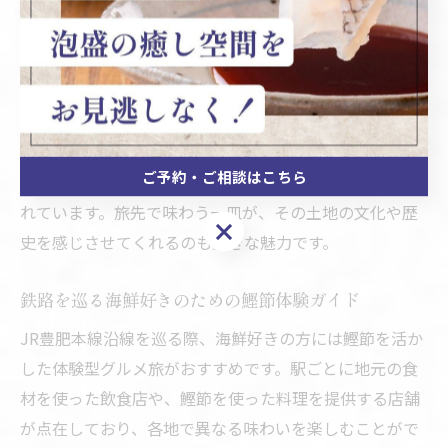
理に鰹節の風味を加えることで、素材の持ち味をより深
く感じることができます。
例えば、熊本の郷土料理「だご汁」や「天ぷら」など
は、鰹節のだしが味の決め手となり、海鮮の旨みと調和
します。沿線の店舗では、口コミで高評価を集める人気
ご予約・ご相談はこちら
グルメも多く、観光客だけでなく地元の方にも長く愛さ
れています。旅先で味わう一皿が、その土地の文化や歴
ご予約・ご相談はこちら
史を感じさせてくれるのも大きな魅力です。
鉄路を巡る海鮮好きのための鰹節体験ガイド
JR豊肥本線沿線を巡る際、海鮮好きの方には鰹節を活か
した体験型グルメ旅がおすすめです。駅ごとに地元の食
材を使った飲食店や、鰹節を使った料理を提供する店舗
が点在しており、各地で異なる味わいを楽しむことがで