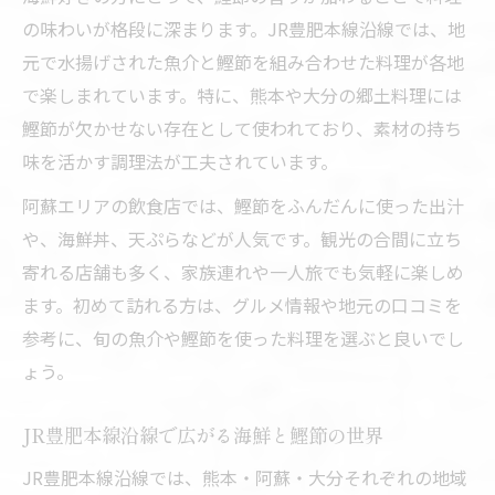
の味わいが格段に深まります。JR豊肥本線沿線では、地
鉄道旅でしか味わえない鰹節と海鮮の出会
元で水揚げされた魚介と鰹節を組み合わせた料理が各地
い
で楽しまれています。特に、熊本や大分の郷土料理には
海鮮好きが感動する鰹節香る鉄道旅の楽し
鰹節が欠かせない存在として使われており、素材の持ち
み
味を活かす調理法が工夫されています。
JR豊肥本線沿線で見つける海鮮との特別な
体験
阿蘇エリアの飲食店では、鰹節をふんだんに使った出汁
や、海鮮丼、天ぷらなどが人気です。観光の合間に立ち
鰹節と海鮮で思い出に残る鉄道旅を計画す
寄れる店舗も多く、家族連れや一人旅でも気軽に楽しめ
る
ます。初めて訪れる方は、グルメ情報や地元の口コミを
鰹節の香りに包まれる沿線の味わい方
参考に、旬の魚介や鰹節を使った料理を選ぶと良いでし
鰹節と海鮮が堪能できる豊肥本線沿線の魅
ょう。
力
沿線グルメで楽しむ鰹節と海鮮の味わい深
JR豊肥本線沿線で広がる海鮮と鰹節の世界
さ
JR豊肥本線沿線では、熊本・阿蘇・大分それぞれの地域
JR豊肥本線で見つける鰹節と海鮮の絶品料