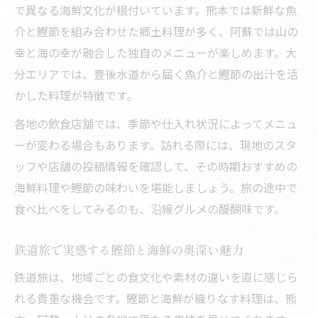
で異なる海鮮文化が根付いています。熊本では新鮮な魚
理
介と鰹節を組み合わせた郷土料理が多く、阿蘇では山の
海鮮と鰹節が香る沿線のおすすめ味わい方
幸と海の幸が融合した独自のメニューが楽しめます。大
鉄道旅の途中で楽しむ鰹節と海鮮の調和し
分エリアでは、豊後水道から届く魚介と鰹節の出汁を活
た味
かした料理が特徴です。
各地の飲食店舗では、季節や仕入れ状況によってメニュ
ーが変わる場合もあります。訪れる際には、現地のスタ
ッフや店舗の投稿情報を確認して、その時期おすすめの
海鮮料理や鰹節の味わいを堪能しましょう。旅の途中で
食べ比べをしてみるのも、沿線グルメの醍醐味です。
鉄道旅で実感する鰹節と海鮮の奥深い魅力
鉄道旅は、地域ごとの食文化や素材の違いを直に感じら
れる貴重な機会です。鰹節と海鮮が織りなす料理は、熊