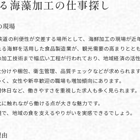
がる海藻加工の仕事探し
の現場
鉄道の利便性が交差する場所として、海鮮加工の現場が近
れる海鮮を活用した食品製造業が、観光需要の高まりとと
の加工技術まで幅広い工程が行われており、地域経済の活
仕分けや梱包、衛生管理、品質チェックなどが求められま
多く、女性や新卒歓迎の職場も増加傾向にあります。
間休日など、働きやすさを重視した求人も多く見られます
化に触れながら働ける点が大きな魅力です。
境で、地域の食を支えるやりがいを実感できるでしょう。
理由