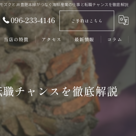
モズクとJR豊肥本線がつなぐ海鮮産業の仕事と転職チャンスを徹底解説
096-233-4146
ご予約はこちら
当店の特徴
アクセス
最新情報
コラム
接待
大人数
転職チャンスを徹底解説
新鮮
居酒屋
カウンター