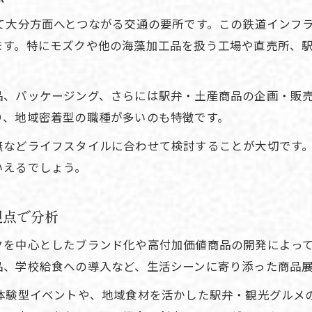
モズク加工経験が海鮮分野で活かせる理由
て大分方面へとつながる交通の要所です。この鉄道インフ
海鮮業界で求められるモズク製造スキル
ます。特にモズクや他の海藻加工品を扱う工場や直売所、
経験者が選ぶ海藻加工の安定した働き方
海鮮関連職で評価されるモズクの知識
品、パッケージング、さらには駅弁・土産商品の企画・販
モズク製造現場で身につく海鮮業界の経験
り、地域密着型の職種が多いのも特徴です。
新たな雇用と安定を海鮮仕事から見つける
無などライフスタイルに合わせて検討することが大切です
海鮮産業で安定雇用を目指すモズク関連職
いえるでしょう。
モズク製造が生み出す新たな雇用の形
ご予約・ご相談はこちら
ご予約・ご相談はこちら
安定した海鮮業界の仕事選びと注意点
視点で分析
海藻加工職の雇用安定性と将来性
クを中心としたブランド化や高付加価値商品の開発によっ
モズク関連の海鮮職で長く働くポイント
品、学校給食への導入など、生活シーンに寄り添った商品
た体験型イベントや、地域食材を活かした駅弁・観光グルメ