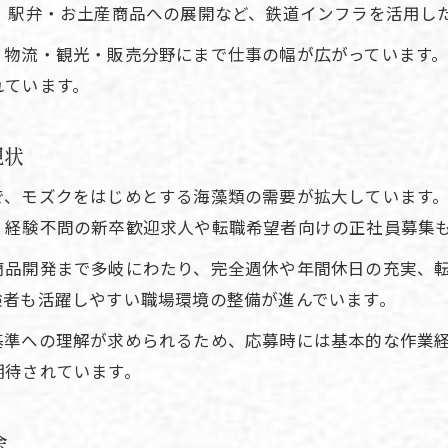
、駅弁・お土産商品への展開など、鉄道インフラを活用し
モズク製造の仕事が海鮮業界で注目される理由
、物流・観光・販売分野にまで仕事の幅が広がっています
海鮮分野で働く魅力とモズクの役割
れています。
モズク加工の経験が海鮮転職に活きるポイント
JR豊肥本線での通勤利便性と海鮮求人の関係
現状
海鮮業界の転職成功に必要なモズク知識
で、モズクをはじめとする海藻類の需要が拡大しています
鉄道利便性で注目を集める海鮮関連就職事情
、経験不問の新卒歓迎求人や転職希望者向けの正社員募集
JR豊肥本線が支える海鮮関連職の通勤利便性
商品開発まで多岐にわたり、完全週休や年間休日の充実、
モズク加工を中心とした海鮮求人の特徴
験者も活躍しやすい職場環境の整備が進んでいます。
鉄道利用が可能な海鮮業界の仕事メリット
基準への理解が求められるため、応募時には基本的な作業
海鮮産業が求める経験と鉄道アクセスの関係
期待されています。
モズク関連職の就職と鉄道の相乗効果
経験を活かす海藻加工の働き方とは
会