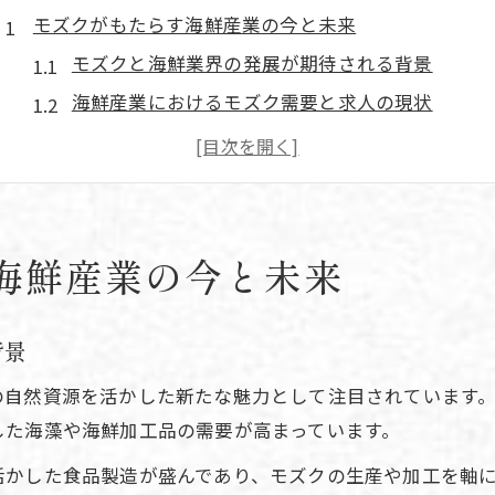
モズクがもたらす海鮮産業の今と未来
モズクと海鮮業界の発展が期待される背景
海鮮産業におけるモズク需要と求人の現状
JR豊肥本線沿線で広がる海鮮の仕事機会
地域の海鮮産業が描く将来像をモズク視点で分析
海鮮業界の安定雇用とモズク加工の可能性
JR豊肥本線で広がる海藻加工の仕事探し
海鮮産業の今と未来
JR豊肥本線沿線で注目される海鮮加工の現場
モズク加工と海鮮関連の仕事が増える理由
背景
海藻加工と海鮮分野の求人動向を徹底解説
自然資源を活かした新たな魅力として注目されています。
鉄道利便性が支える海鮮産業の新たな働き方
した海藻や海鮮加工品の需要が高まっています。
海鮮関連職におけるモズク製造の特徴
活かした食品製造が盛んであり、モズクの生産や加工を軸
海鮮業界に転職するならモズク製造が狙い目