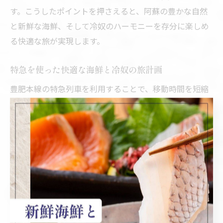
す。こうしたポイントを押さえると、阿蘇の豊かな自然
と新鮮な海鮮、そして冷奴のハーモニーを存分に楽しめ
る快適な旅が実現します。
特急を使った快適な海鮮と冷奴の旅計画
豊肥本線の特急列車を利用することで、移動時間を短縮
し、より多くの時間を海鮮や冷奴の食事に充てられる快
適な旅が計画できます。特急は座席指定が可能で、混雑
を避けてゆったりと移動できる利点があります。
例えば、熊本駅から大分駅までの特急利用なら、沿線の
旬の海鮮料理店を効率よく巡ることができ、冷奴と一緒
に味わう贅沢なひとときを満喫できます。事前に時刻表
を確認し、乗換えのタイミングを計画することが成功の
ポイントです。