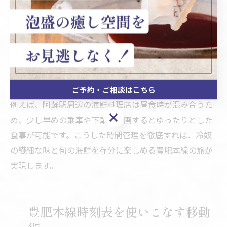
時刻表を活かし冷奴と海鮮を味わう方法
豊肥本線の時刻表を上手に活用することで、冷奴と海鮮
を味わう時間を最大化できます。時刻表を細かくチェッ
クし、上り・下りの列車の発着時間を把握することが、
観光地や飲食店の営業時間と調和させるコツです。
ご予約・ご相談はこちら
例えば、阿蘇駅周辺の海鮮料理店は昼食時が混み合うた
ご予約・ご相談はこちら
め、少し早めの乗車や下車を計画するとゆったりとした
食事が可能です。こうした時間管理を徹底すれば、冷奴
の繊細な味と旬の海鮮を存分に楽しめる豊肥本線の旅が
実現します。
豊肥本線時刻表を使いこなす移動