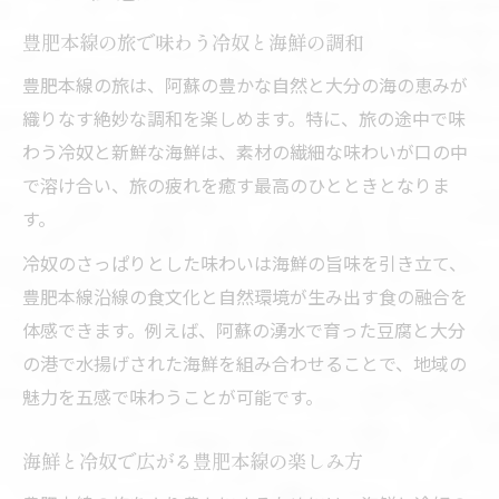
運行状況を活かした海鮮と冷奴の旅の工夫
豊肥本線の旅で味わう冷奴と海鮮の調和
時刻表を利用した旬の海鮮味わい方ガイド
路線図から見つける冷奴と海鮮の出会い方
豊肥本線の旅は、阿蘇の豊かな自然と大分の海の恵みが
織りなす絶妙な調和を楽しめます。特に、旅の途中で味
ダイヤ改正で変わる海鮮と冷奴の味わい旅
わう冷奴と新鮮な海鮮は、素材の繊細な味わいが口の中
運行状況を活かした快適な豊肥本線の旅
で溶け合い、旅の疲れを癒す最高のひとときとなりま
リアルタイム運行状況で楽しむ海鮮と冷奴
す。
海鮮旅を快適にする豊肥本線運行情報の活
冷奴のさっぱりとした味わいは海鮮の旨味を引き立て、
用
豊肥本線沿線の食文化と自然環境が生み出す食の融合を
冷奴と海鮮が映える快適旅のポイント解説
体感できます。例えば、阿蘇の湧水で育った豆腐と大分
特急を使った快適な海鮮と冷奴の旅計画
の港で水揚げされた海鮮を組み合わせることで、地域の
時刻表を活かし冷奴と海鮮を味わう方法
魅力を五感で味わうことが可能です。
豊肥本線時刻表を使いこなす移動術
時刻表から選ぶ冷奴と海鮮のベストタイミ
海鮮と冷奴で広がる豊肥本線の楽しみ方
ング