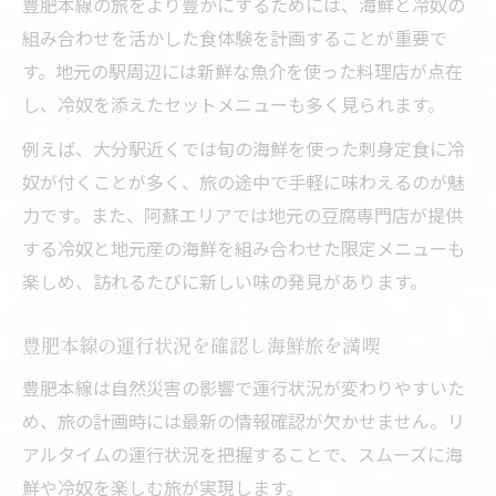
豊肥本線の旅をより豊かにするためには、海鮮と冷奴の
上り下りで変わる海鮮と冷奴の楽しみ方
組み合わせを活かした食体験を計画することが重要で
運行状況を見て計画する海鮮と冷奴の旅路
す。地元の駅周辺には新鮮な魚介を使った料理店が点在
し、冷奴を添えたセットメニューも多く見られます。
特急時刻で抑える海鮮と冷奴の堪能術
ダイヤ改正時の時刻表活用と海鮮旅の工夫
例えば、大分駅近くでは旬の海鮮を使った刺身定食に冷
海鮮と冷奴で感じる阿蘇高原線の魅力
奴が付くことが多く、旅の途中で手軽に味わえるのが魅
力です。また、阿蘇エリアでは地元の豆腐専門店が提供
海鮮と冷奴が映える阿蘇高原線の車窓体験
する冷奴と地元産の海鮮を組み合わせた限定メニューも
豊肥本線路線図で巡る冷奴と海鮮スポット
楽しめ、訪れるたびに新しい味の発見があります。
時刻表を見て阿蘇高原線の海鮮旅に出発
ダイヤ改正後も楽しむ冷奴と海鮮の旅情
豊肥本線の運行状況を確認し海鮮旅を満喫
特急で巡る阿蘇高原線の海鮮と冷奴の魅力
豊肥本線は自然災害の影響で運行状況が変わりやすいた
豊肥本線ダイヤ改正で変わる旅のスタイル
め、旅の計画時には最新の情報確認が欠かせません。リ
ダイヤ改正で広がる海鮮と冷奴の旅プラン
アルタイムの運行状況を把握することで、スムーズに海
新ダイヤで楽しむ冷奴と海鮮旅のコツ
鮮や冷奴を楽しむ旅が実現します。