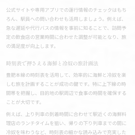
運行状況に合わせた冷奴と海鮮の体験法
公式サイトや専用アプリでの運行情報のチェックはもち
時刻表と特急で楽しむ海鮮旅の新提案
ろん、駅員への問い合わせも活用しましょう。例えば、
路線図から探るダイヤ改正後の楽しみ方
急な遅延や代行バスの情報を事前に知ることで、訪問予
定の飲食店の営業時間に合わせた調整が可能となり、旅
の満足度が向上します。
時刻表で押さえる海鮮と冷奴の旅計画法
豊肥本線の時刻表を活用して、効率的に海鮮と冷奴を楽
しむ旅を計画することが成功の鍵です。特に上下線の時
間帯を把握し、目的地の駅周辺で食事の時間を確保する
ことが大切です。
例えば、上り列車の到着時間に合わせて駅近くの海鮮料
理店のランチタイムを狙い、帰りの下り列車までの間に
冷奴を味わうなど、時刻表の細かな読み込みで充実した