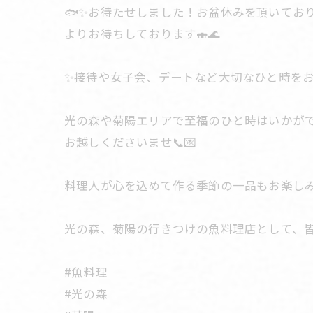
🐟✨お待たせしました！お盆休みを頂いてお
よりお待ちしております🍣🌊
✨接待や女子会、デートなど大切なひと時を
光の森や菊陽エリアで至福のひと時はいかがで
お越しくださいませ📞💌
料理人が心を込めて作る季節の一品もお楽しみ
光の森、菊陽の行きつけの魚料理店として、
#魚料理
#光の森