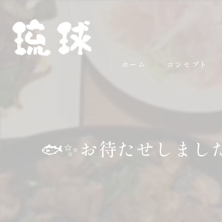
ホーム
コンセプト
🐟✨お待たせしまし