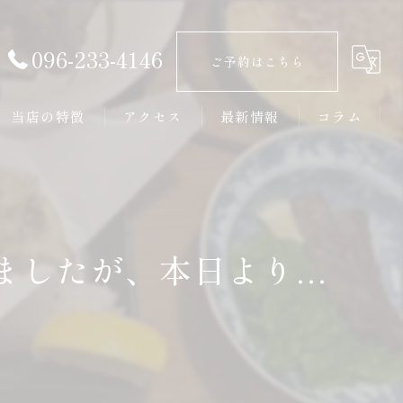
096-233-4146
ご予約はこちら
当店の特徴
アクセス
最新情報
コラム
接待
大人数
したが、本日より...
新鮮
居酒屋
カウンター