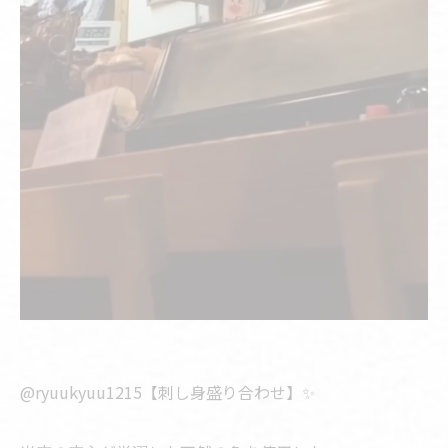
@ryuukyuu1215【刺し身盛り合わせ】✨️