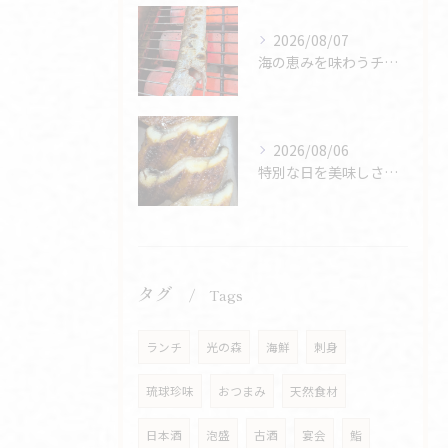
2026/08/07
海の恵みを味わうチャンス🌊
2026/08/06
特別な日を美味しさで彩ろう🎉
タグ
Tags
ランチ
光の森
海鮮
刺身
琉球珍味
おつまみ
天然食材
日本酒
泡盛
古酒
宴会
鮨