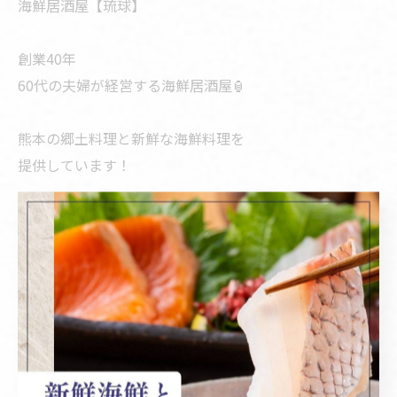
海鮮居酒屋【琉球】
創業40年
60代の夫婦が経営する海鮮居酒屋🏮
熊本の郷土料理と新鮮な海鮮料理を
提供しています！
📢 information
住所：熊本県菊池郡菊陽町新山2-11-33
営業時間：18:00〜23:00
定休日：日曜、月曜
(日曜は前日までの予約で営業いたします)
電話番号：096-233-4146
支払い：現金、クレジットカードなど