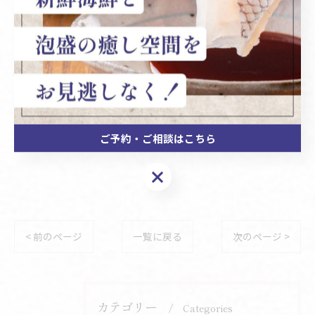
@ryuukyuu1215
気になった投稿はフォロー＆保存して、
いつでもチェック！✨️#熊本グルメ#菊陽グルメ#光の森
グルメ#熊本居酒屋#海鮮居酒屋#熊本海鮮#グルメ好きと
繋がりたい#お酒好きと繋がりたい＃アットホーム居酒
屋#居酒屋好きと繋がりたい
ご予約・ご相談はこちら
ご予約・ご相談はこちら
< 前のページ
一覧に戻る
次のページ >
カテゴリー
Categories