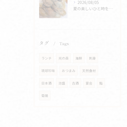
2026/08/05
夏の楽しいひと時を共に過ごしましょう🐟✨
タグ
Tags
ランチ
光の森
海鮮
刺身
琉球珍味
おつまみ
天然食材
日本酒
泡盛
古酒
宴会
鮨
菊陽