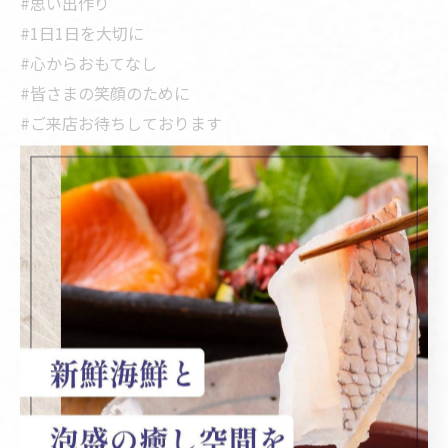
#思い出作り
#1日1日を大切に
#心からおもてなし
#皆さまの笑顔のために
#ご来店お待ちしております
#魚料理
#新鮮魚介
#ランチ
#ディナー
#シーフード
#美味しい料理
光の森周辺で新鮮な海の幸を堪能
新鮮