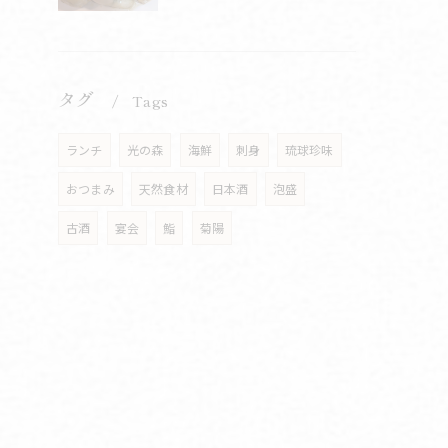
タグ
Tags
ランチ
光の森
海鮮
刺身
琉球珍味
おつまみ
天然食材
日本酒
泡盛
古酒
宴会
鮨
菊陽