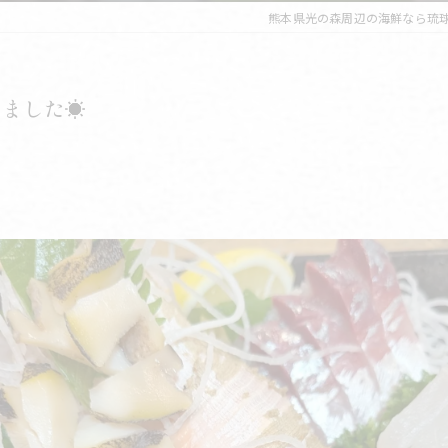
熊本県光の森周辺の海鮮なら琉
ました☀️