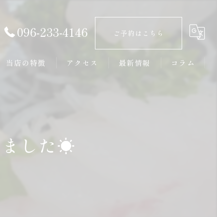
096-233-4146
ご予約はこちら
当店の特徴
アクセス
最新情報
コラム
接待
大人数
ました☀️
新鮮
居酒屋
カウンター